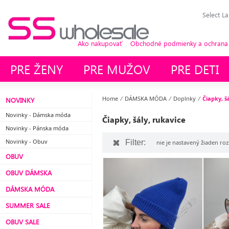
Select L
Ako nakupovať
Obchodné podmienky a ochrana
PRE ŽENY
PRE MUŽOV
PRE DETI
Home
⁄
DÁMSKA MÓDA
⁄
Doplnky
⁄
Čiapky, š
NOVINKY
Novinky - Dámska móda
Čiapky, šály, rukavice
Novinky - Pánska móda
Novinky - Obuv
Filter:
nie je nastavený žiaden rozš
OBUV
OBUV DÁMSKA
DÁMSKA MÓDA
SUMMER SALE
OBUV SALE