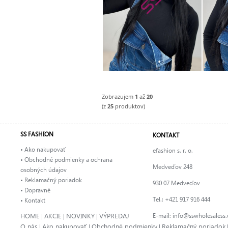
Zobrazujem
1
až
20
(z
25
produktov)
SS FASHION
KONTAKT
• Ako nakupovať
efashion s. r. o.
• Obchodné podmienky a ochrana
Medveďov 248
osobných údajov
• Reklamačný poriadok
930 07 Medveďov
• Dopravné
Tel.: +421 917 916 444
• Kontakt
HOME
AKCIE
NOVINKY
VÝPREDAJ
E-mail:
info@sswholesaless
|
|
|
O nás
Ako nakupovať
Obchodné podmienky
Reklamačný poriadok
|
|
|