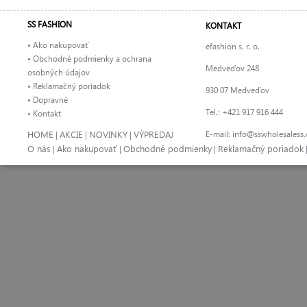
SS FASHION
KONTAKT
• Ako nakupovať
efashion s. r. o.
• Obchodné podmienky a ochrana
Medveďov 248
osobných údajov
• Reklamačný poriadok
930 07 Medveďov
• Dopravné
Tel.: +421 917 916 444
• Kontakt
HOME
AKCIE
NOVINKY
VÝPREDAJ
E-mail:
info@sswholesaless
|
|
|
O nás
Ako nakupovať
Obchodné podmienky
Reklamačný poriadok
|
|
|