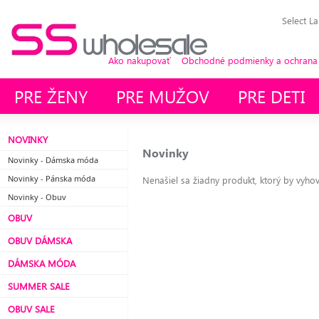
Select L
Ako nakupovať
Obchodné podmienky a ochrana
PRE ŽENY
PRE MUŽOV
PRE DETI
NOVINKY
Novinky
Novinky - Dámska móda
Novinky - Pánska móda
Nenašiel sa žiadny produkt, ktorý by vyho
Novinky - Obuv
OBUV
OBUV DÁMSKA
DÁMSKA MÓDA
SUMMER SALE
OBUV SALE