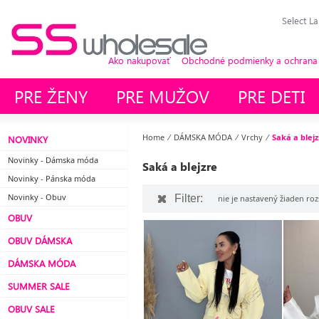
Select L
Ako nakupovať
Obchodné podmienky a ochrana
PRE ŽENY
PRE MUŽOV
PRE DETI
Home
⁄
DÁMSKA MÓDA
⁄
Vrchy
⁄
Saká a blejz
NOVINKY
Novinky - Dámska móda
Saká a blejzre
Novinky - Pánska móda
Novinky - Obuv
Filter:
nie je nastavený žiaden rozš
OBUV
OBUV DÁMSKA
DÁMSKA MÓDA
SUMMER SALE
OBUV SALE