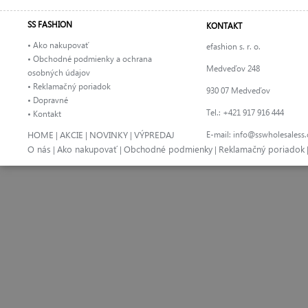
SS FASHION
KONTAKT
• Ako nakupovať
efashion s. r. o.
• Obchodné podmienky a ochrana
Medveďov 248
osobných údajov
• Reklamačný poriadok
930 07 Medveďov
• Dopravné
Tel.: +421 917 916 444
• Kontakt
HOME
AKCIE
NOVINKY
VÝPREDAJ
E-mail:
info@sswholesaless
|
|
|
O nás
Ako nakupovať
Obchodné podmienky
Reklamačný poriadok
|
|
|