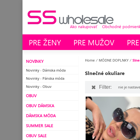
Ako nakupovať
Obchodné podmienky
PRE ŽENY
PRE MUŽOV
PRE
Home
⁄
MÓDNE DOPLNKY
⁄
Slne
NOVINKY
Novinky - Dámska móda
Slnečné okuliare
Novinky - Pánska móda
Novinky - Obuv
Filter:
nie je nastave
OBUV
OBUV DÁMSKA
DÁMSKA MÓDA
SUMMER SALE
OBUV SALE