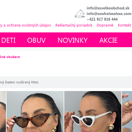
info@ssvelkoobchod.sk
info@sswholesaless.com
+421 917 916 444
 a ochrana osobných údajov
Reklamačný poriadok
Dopravné
Kontakt
 DETI
OBUV
NOVINKY
AKCIE
čné okuliare
ný žiaden rozšírený filter.