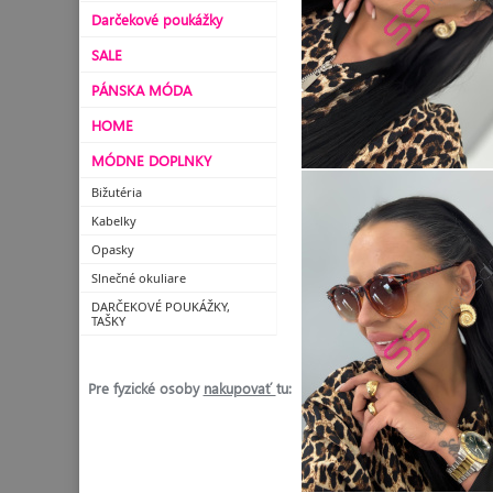
Darčekové poukážky
SALE
PÁNSKA MÓDA
HOME
MÓDNE DOPLNKY
Bižutéria
Kabelky
Opasky
Slnečné okuliare
DARČEKOVÉ POUKÁŽKY,
TAŠKY
Pre fyzické osoby
nakupovať
tu: