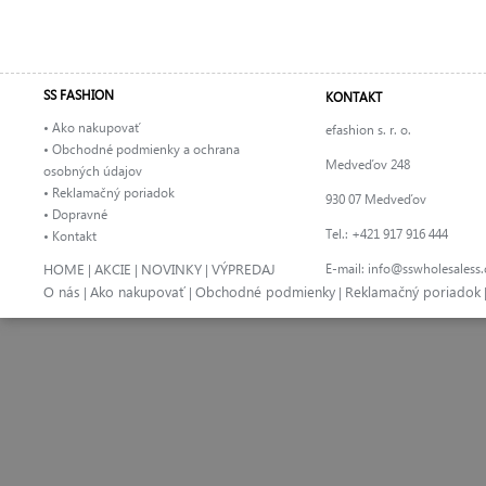
SS FASHION
KONTAKT
• Ako nakupovať
efashion s. r. o.
• Obchodné podmienky a ochrana
Medveďov 248
osobných údajov
• Reklamačný poriadok
930 07 Medveďov
• Dopravné
Tel.: +421 917 916 444
• Kontakt
HOME
AKCIE
NOVINKY
VÝPREDAJ
E-mail:
info@sswholesaless
|
|
|
O nás
Ako nakupovať
Obchodné podmienky
Reklamačný poriadok
|
|
|