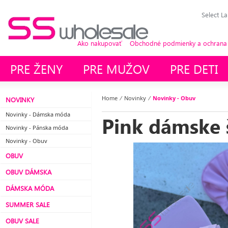
Select L
Ako nakupovať
Obchodné podmienky a ochrana
PRE ŽENY
PRE MUŽOV
PRE DETI
Home
⁄
Novinky
⁄
Novinky - Obuv
NOVINKY
Novinky - Dámska móda
Pink dámske 
Novinky - Pánska móda
Novinky - Obuv
OBUV
OBUV DÁMSKA
DÁMSKA MÓDA
SUMMER SALE
OBUV SALE