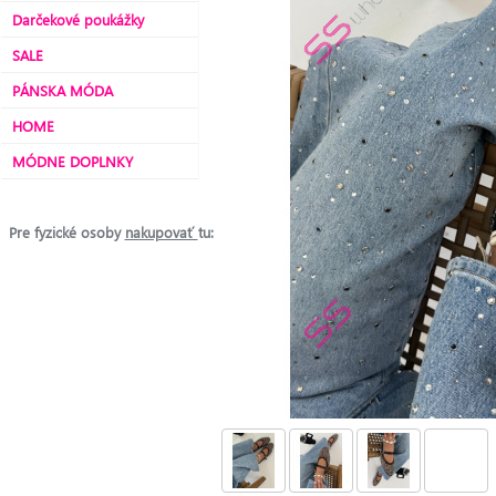
Darčekové poukážky
SALE
PÁNSKA MÓDA
HOME
MÓDNE DOPLNKY
Pre fyzické osoby
nakupovať
tu: