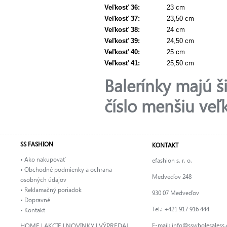
Veľkosť 36
:
23 cm
Veľkosť 37
:
23,50 cm
Veľkosť 38
:
24 cm
Veľkosť 39
:
24,50 cm
Veľkosť 40
:
25 cm
Veľkosť 41
:
25,50 cm
Balerínky majú š
číslo menšiu veľ
SS FASHION
KONTAKT
• Ako nakupovať
efashion s. r. o.
• Obchodné podmienky a ochrana
Medveďov 248
osobných údajov
• Reklamačný poriadok
930 07 Medveďov
• Dopravné
Tel.: +421 917 916 444
• Kontakt
HOME
AKCIE
NOVINKY
VÝPREDAJ
E-mail:
info@sswholesaless
|
|
|