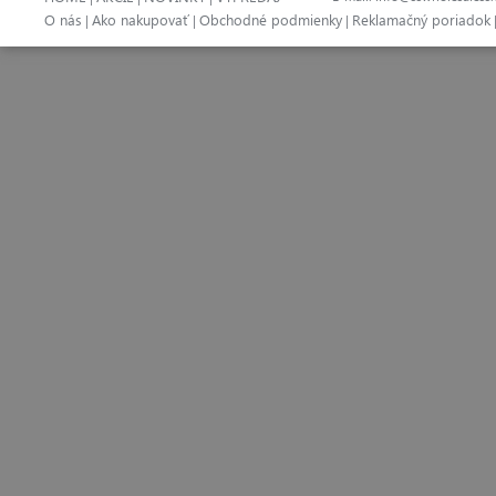
O nás
Ako nakupovať
Obchodné podmienky
Reklamačný poriadok
|
|
|