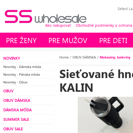
Select L
Ako nakupovať
Obchodné podmienky a ochrana
PRE ŽENY
PRE MUŽOV
PRE DETI
Home
⁄
OBUV DÁMSKA
⁄
Mokasíny, baleríny
NOVINKY
Novinky - Dámska móda
Sieťované hn
Novinky - Pánska móda
KALIN
Novinky - Obuv
OBUV
OBUV DÁMSKA
DÁMSKA MÓDA
SUMMER SALE
OBUV SALE