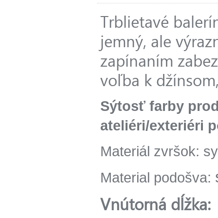
Trblietavé baler
jemný, ale výraz
zapínaním zabezp
voľba k džínsom,
Sýtosť farby prod
ateliéri/exteriéri
Materiál zvršok: sy
Material podošva:
Vnútorná dĺžka: