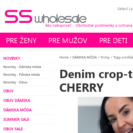
Select L
Ako nakupovať
Obchodné podmienky a ochrana
PRE ŽENY
PRE MUŽOV
PRE DETI
Home
⁄
DÁMSKA MÓDA
⁄
Vrchy
⁄
Topy a tričká
NOVINKY
Novinky - Dámska móda
Denim crop-t
Novinky - Pánska móda
CHERRY
Novinky - Obuv
OBUV
OBUV DÁMSKA
DÁMSKA MÓDA
SUMMER SALE
OBUV SALE