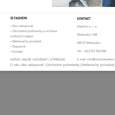
SS FASHION
KONTAKT
• Ako nakupovať
efashion s. r. o.
• Obchodné podmienky a ochrana
Medveďov 248
osobných údajov
• Reklamačný poriadok
930 07 Medveďov
• Dopravné
Tel.: +421 917 916 444
• Kontakt
HOME
AKCIE
NOVINKY
VÝPREDAJ
E-mail:
info@sswholesaless
|
|
|
O nás
Ako nakupovať
Obchodné podmienky
Reklamačný poriadok
|
|
|