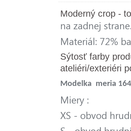
Moderný crop - t
na zadnej strane
Materiál: 72% ba
Sýtosť farby prod
ateliéri/exteriéri
Modelka meria 164 
Miery :
XS - obvod hrud
S - obvod hrudn