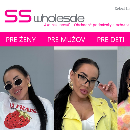
Select L
Ako nakupovať
Obchodné podmienky a ochrana
PRE ŽENY
PRE MUŽOV
PRE DETI