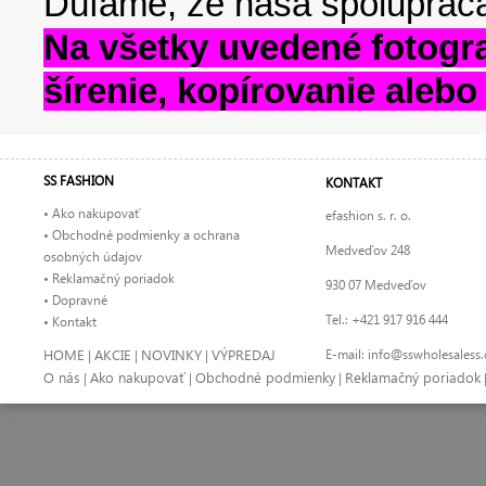
Dúfame, že naša spolupráca
Na všetky uvedené fotogra
šírenie, kopírovanie alebo
SS FASHION
KONTAKT
• Ako nakupovať
efashion s. r. o.
• Obchodné podmienky a ochrana
Medveďov 248
osobných údajov
• Reklamačný poriadok
930 07 Medveďov
• Dopravné
Tel.: +421 917 916 444
• Kontakt
HOME
AKCIE
NOVINKY
VÝPREDAJ
E-mail:
info@sswholesaless
|
|
|
O nás
Ako nakupovať
Obchodné podmienky
Reklamačný poriadok
|
|
|