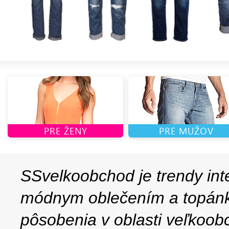
PRE ŽENY
PRE MUŽOV
SSvelkoobchod je trendy in
módnym oblečením a topán
pôsobenia v oblasti veľkoo