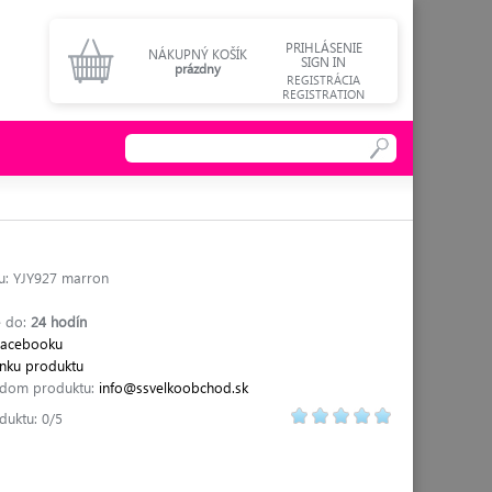
PRIHLÁSENIE
NÁKUPNÝ KOŠÍK
SIGN IN
prázdny
REGISTRÁCIA
REGISTRATION
u: YJY927 marron
 do:
24 hodín
Facebooku
ránku produktu
adom produktu:
info@ssvelkoobchod.sk
duktu: 0/5