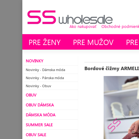
Ako nakupovať
Obchodné podmienky
PRE ŽENY
PRE MUŽOV
PRE
NOVINKY
Bordové čižmy ARMEL
Novinky - Dámska móda
Novinky - Pánska móda
Novinky - Obuv
OBUV
OBUV DÁMSKA
DÁMSKA MÓDA
SUMMER SALE
OBUV SALE