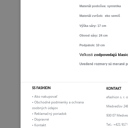
Materiál podošva: syntetika
Materiál zvršok:
eko semiš
Výška sáry: 17 cm
Obvod sáry: 24 cm
Podpätok: 10 cm
Veľkosti
zodpovedajú klasi
Uvedené rozmery sú merané pri 
SS FASHION
KONTAKT
• Ako nakupovať
efashion s. r. o
• Obchodné podmienky a ochrana
Medveďov 24
osobných údajov
• Reklamačný poriadok
930 07 Medve
• Dopravné
Tel.: +421 917
• Kontakt