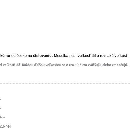
ckému
európskemu
číslovaniu.
Modelka nosí veľkosť 38 a rovnakú veľkosť ma
veľkosti 38. Každou ďalšou veľkosťou sa o cca.: 0,5 cm zväčšujú, alebo zmenšujú.
.
8
ďov
 916 444