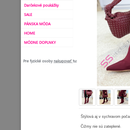
Darčekové poukážky
SALE
PÁNSKA MÓDA
HOME
MÓDNE DOPLNKY
Pre fyzické osoby
nakupovať
tu:
Štýlová aj v sychravom poča
Čižmy nie sú zateplené.