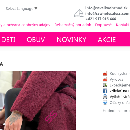
info@ssvelkoobchod.sk
Select Language
▼
info@sswholesaless.com
+421 917 916 444
 a ochrana osobných údajov
Reklamačný poriadok
Dopravné
Kontakt
 DETI
OBUV
NOVINKY
AKCIE
IA
Kód systém
Výrobca:
Expedujeme
Zdieľať na 
Vytlačiť st
Otázky ohľ
Hodnotenie pro