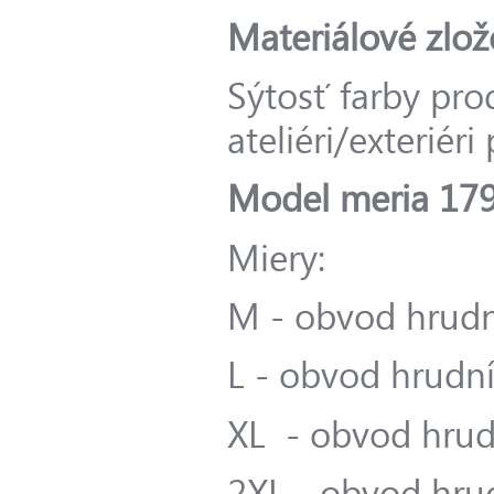
Materiálové zlož
Sýtosť farby pro
ateliéri/exteriér
Model meria 179
Miery:
M - obvod hrudn
L - obvod hrudní
XL - obvod hrud
2XL - obvod hru