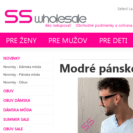
Select L
Ako nakupovať
Obchodné podmienky a ochrana
PRE ŽENY
PRE MUŽOV
PRE DETI
NOVINKY
Modré pánske
Novinky - Dámska móda
Novinky - Pánska móda
Novinky - Obuv
OBUV
OBUV DÁMSKA
DÁMSKA MÓDA
SUMMER SALE
OBUV SALE