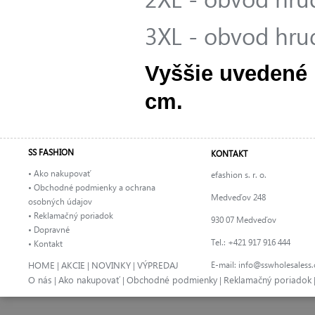
3XL - obvod hru
Vyššie uvedené 
cm.
SS FASHION
KONTAKT
• Ako nakupovať
efashion s. r. o.
• Obchodné podmienky a ochrana
Medveďov 248
osobných údajov
• Reklamačný poriadok
930 07 Medveďov
• Dopravné
Tel.: +421 917 916 444
• Kontakt
HOME
AKCIE
NOVINKY
VÝPREDAJ
E-mail:
info@sswholesaless
|
|
|
O nás
Ako nakupovať
Obchodné podmienky
Reklamačný poriadok
|
|
|