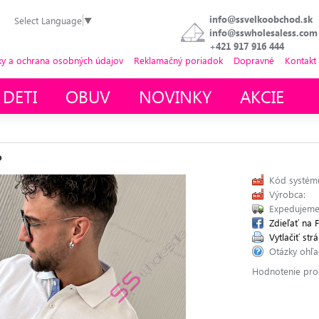
info@ssvelkoobchod.sk
Select Language
▼
info@sswholesaless.com
+421 917 916 444
 a ochrana osobných údajov
Reklamačný poriadok
Dopravné
Kontakt
 DETI
OBUV
NOVINKY
AKCIE
o
Kód systému
Výrobca:
Expedujeme
Zdieľať na 
Vytlačiť st
Otázky ohľ
Hodnotenie pro