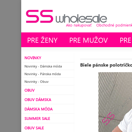
Ako nakupovať
Obchodné podmienky
PRE ŽENY
PRE MUŽOV
PRE
NOVINKY
Biele pánske polotričk
Novinky - Dámska móda
Novinky - Pánska móda
Novinky - Obuv
OBUV
OBUV DÁMSKA
DÁMSKA MÓDA
SUMMER SALE
OBUV SALE