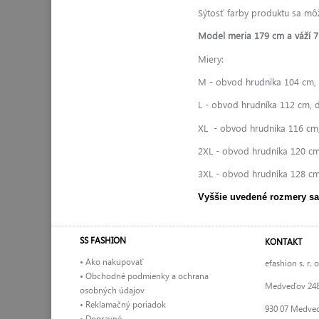
Sýtosť farby produktu sa môže
Model meria 179 cm a váží 7
Miery:
M - obvod hrudníka 104 cm, 
L - obvod hrudníka 112 cm, d
XL - obvod hrudníka 116 cm,
2XL - obvod hrudníka 120 cm
3XL - obvod hrudníka 128 cm
Vyššie uvedené rozmery sa
SS FASHION
KONTAKT
• Ako nakupovať
efashion s. r. o
• Obchodné podmienky a ochrana
Medveďov 24
osobných údajov
• Reklamačný poriadok
930 07 Medve
• Dopravné