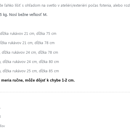
 ľahko líšiť s ohľadom na svetlo v ateliéri/exteriéri počas fotenia, alebo roz
5 kg. Nosí bežne veľkosť M.
dĺžka rukávov 21 cm, dĺžka 75 cm
ĺžka rukávov 21 cm, dĺžka 78 cm
 dĺžka rukávov 24 cm, dĺžka 78 cm
, dĺžka rukávov 24 cm, dĺžka 80 cm
, dĺžka rukávov 25 cm, dĺžka 85 cm
 meria ručne, môže dôjsť k chybe 1-2 cm.
.
8
ďov