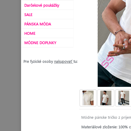
Darčekové poukážky
SALE
PÁNSKA MÓDA
HOME
MÓDNE DOPLNKY
Pre fyzické osoby
nakupovať
tu:
Módne pánske tričko z príje
Materiálové zloženie: 100% c