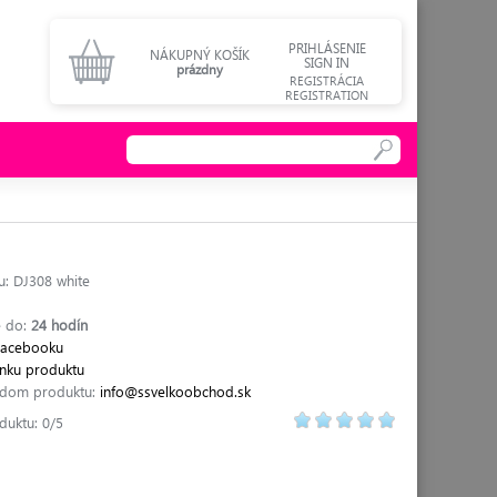
PRIHLÁSENIE
NÁKUPNÝ KOŠÍK
SIGN IN
prázdny
REGISTRÁCIA
REGISTRATION
: DJ308 white
 do:
24 hodín
Facebooku
ránku produktu
adom produktu:
info@ssvelkoobchod.sk
duktu: 0/5