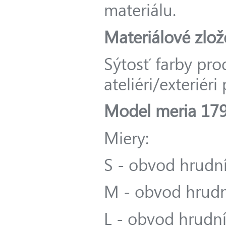
materiálu.
Materiálové zlož
Sýtosť farby pro
ateliéri/exteriér
Model meria 179
Miery:
S - obvod hrudní
M - obvod hrudn
L - obvod hrudní