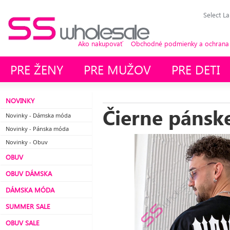
Select L
Ako nakupovať
Obchodné podmienky a ochrana
PRE ŽENY
PRE MUŽOV
PRE DETI
NOVINKY
Čierne pánske
Novinky - Dámska móda
Novinky - Pánska móda
Novinky - Obuv
OBUV
OBUV DÁMSKA
DÁMSKA MÓDA
SUMMER SALE
OBUV SALE