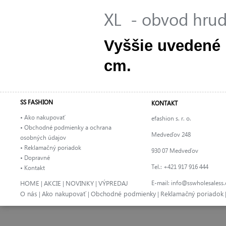
XL - obvod hrud
Vyššie uvedené 
cm.
SS FASHION
KONTAKT
• Ako nakupovať
efashion s. r. o.
• Obchodné podmienky a ochrana
Medveďov 248
osobných údajov
• Reklamačný poriadok
930 07 Medveďov
• Dopravné
Tel.: +421 917 916 444
• Kontakt
HOME
AKCIE
NOVINKY
VÝPREDAJ
E-mail:
info@sswholesaless
|
|
|
O nás
Ako nakupovať
Obchodné podmienky
Reklamačný poriadok
|
|
|