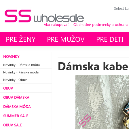
Select L
Ako nakupovať
Obchodné podmienky a ochrana
PRE ŽENY
PRE MUŽOV
PRE DETI
NOVINKY
Dámska kabe
Novinky - Dámska móda
Novinky - Pánska móda
Novinky - Obuv
OBUV
OBUV DÁMSKA
DÁMSKA MÓDA
SUMMER SALE
OBUV SALE