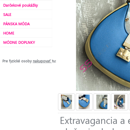
Darčekové poukážky
SALE
PÁNSKA MÓDA
HOME
MÓDNE DOPLNKY
Pre fyzické osoby
nakupovať
tu:
Extravagancia a 