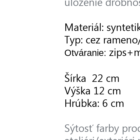
uloženie drobno
Materiál: syntet
Typ: cez rameno
zips+m
Otváranie:
Šírka 22 cm
Výška 12 cm
Hrúbka: 6 cm
Sýtosť farby pro