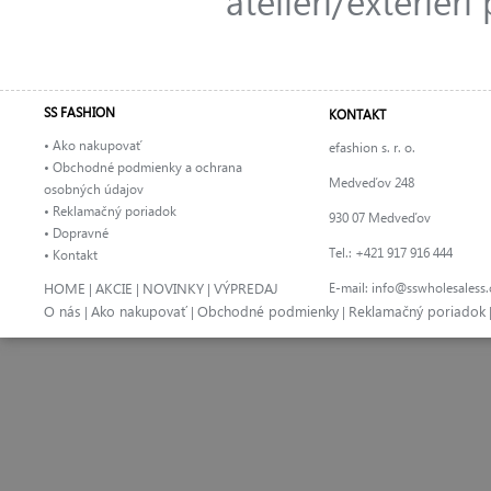
ateliéri/exteriér
SS FASHION
KONTAKT
• Ako nakupovať
efashion s. r. o.
• Obchodné podmienky a ochrana
Medveďov 248
osobných údajov
• Reklamačný poriadok
930 07 Medveďov
• Dopravné
Tel.: +421 917 916 444
• Kontakt
HOME
AKCIE
NOVINKY
VÝPREDAJ
E-mail:
info@sswholesaless
|
|
|
O nás
Ako nakupovať
Obchodné podmienky
Reklamačný poriadok
|
|
|